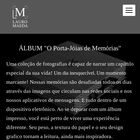
ÁLBUM "O Porta-Jóias de Memórias"
Uma coleção de fotografias é capaz de narrar um capítulo
especial da sua vida! U
m momento
m dia inesquecível. U
marcante! Nossas memórias são desafiadas todos os dias
através das imagens que circulam nas redes sociais e nos
nossos aplicativos de mensagens. E tudo dentro de um
dispositivo eletrônico. Ao se deparar com um álbum
impresso, você está perto de viver uma experiência
diferente. Seu peso, a textura do papel e o seu design
grafico tornam a leitura, ainda mais inspiradora.