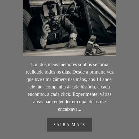
Um dos meus melhores sonhos se torna
realidade todos os dias. Desde a primeira vez
que tive uma câmera nas mãos, aos 14 anos,
ele me acompanha a cada história, a cada
encontro, a cada click. Experimentei várias
áreas para entender em qual delas me
encaixava...
SAIBA MAIS