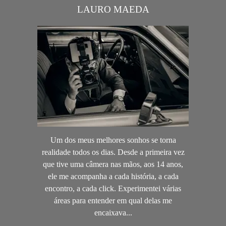
LAURO MAEDA
Um dos meus melhores sonhos se torna
realidade todos os dias. Desde a primeira vez
que tive uma câmera nas mãos, aos 14 anos,
ele me acompanha a cada história, a cada
encontro, a cada click. Experimentei várias
áreas para entender em qual delas me
encaixava...