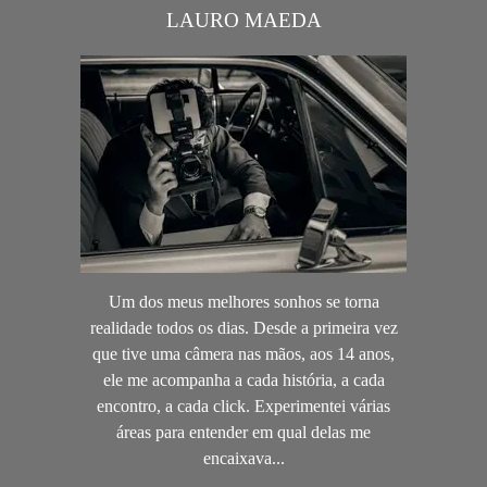
LAURO MAEDA
Um dos meus melhores sonhos se torna
realidade todos os dias. Desde a primeira vez
que tive uma câmera nas mãos, aos 14 anos,
ele me acompanha a cada história, a cada
encontro, a cada click. Experimentei várias
áreas para entender em qual delas me
encaixava...