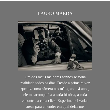
LAURO MAEDA
Um dos meus melhores sonhos se torna
realidade todos os dias. Desde a primeira vez
que tive uma câmera nas mãos, aos 14 anos,
ele me acompanha a cada história, a cada
encontro, a cada click. Experimentei várias
áreas para entender em qual delas me