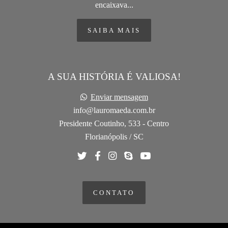
encaixava...
SAIBA MAIS
A SUA HISTÓRIA É VALIOSA!
Enviar mensagem
info@lauromaeda.com.br
Presidente Coutinho, 533 - Centro
Florianópolis / SC
CONTATO