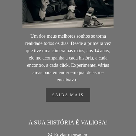
Um dos meus melhores sonhos se torna
realidade todos os dias. Desde a primeira vez
que tive uma câmera nas mãos, aos 14 anos,
ele me acompanha a cada história, a cada
encontro, a cada click. Experimentei várias
áreas para entender em qual delas me
encaixava...
SAIBA MAIS
A SUA HISTÓRIA É VALIOSA!
Enviar mensagem