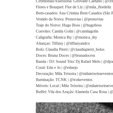
Cerimonial/Assessoria: Geovane Caetano | @ce
Flores e Bouquet: Flor de Liz | @mila_flordeliz
Bem-casados: Ana Cristina Bem Casados (São P
Vestido da Noiva: Pronovias | @pronovias
Traje do Noivo: Hugo Boss | @hugoboss
Convites: Camila Golin | @camilagolin
Caligrafia: Monica Ihy | @monica_ihy
Alianças: Tiffany | @tiffanyandco
Bolo: Claudia Pierri | @claudiapierri_bolos
Doces: Bruna Doces | @brunadocess
Banda / DJ: Sound Trio/ Dj Rafael Melo | @djra
Coral: Edu e Jo | @eduejo
Decoração: Mila Teixeira | @milateixeiraevento
Iluminação: TCNK | @tcnkeventos
Móveis: Local | Mila Teixeira | @milateixeiraev
Buffet: Vila dos Araçás/ Alameda Casa Rosa | 