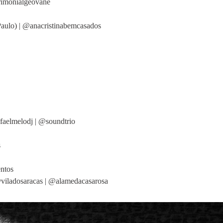
rimonialgeovane
aulo) | @anacristinabemcasados
faelmelodj | @soundtrio
s
entos
@viladosaracas | @alamedacasarosa