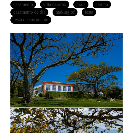
casamento
villa casarão
praia
campo
casamento de dia
making of
festa
festa de casamento