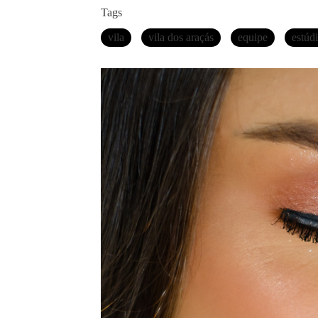
Tags
vila
vila dos araçás
equipe
estúd