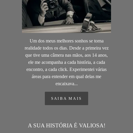
Um dos meus melhores sonhos se torna
realidade todos os dias. Desde a primeira vez
que tive uma câmera nas mãos, aos 14 anos,
ele me acompanha a cada história, a cada
encontro, a cada click. Experimentei várias
áreas para entender em qual delas me
encaixava...
SAIBA MAIS
A SUA HISTÓRIA É VALIOSA!