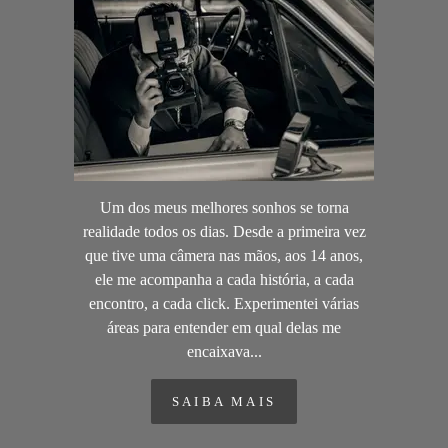
Um dos meus melhores sonhos se torna
realidade todos os dias. Desde a primeira vez
que tive uma câmera nas mãos, aos 14 anos,
ele me acompanha a cada história, a cada
encontro, a cada click. Experimentei várias
áreas para entender em qual delas me
encaixava...
SAIBA MAIS