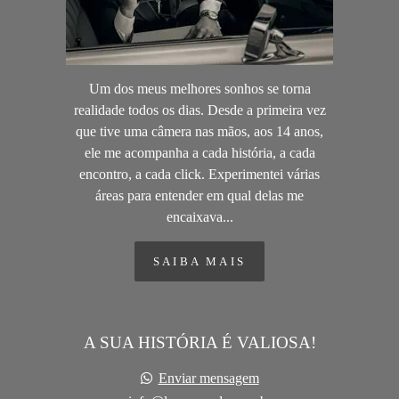
Um dos meus melhores sonhos se torna
realidade todos os dias. Desde a primeira vez
que tive uma câmera nas mãos, aos 14 anos,
ele me acompanha a cada história, a cada
encontro, a cada click. Experimentei várias
áreas para entender em qual delas me
encaixava...
SAIBA MAIS
A SUA HISTÓRIA É VALIOSA!
Enviar mensagem