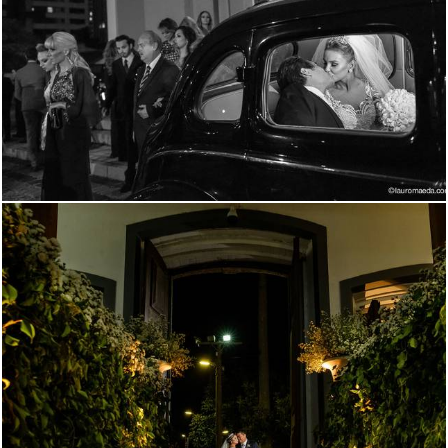
6428
151
2291
88