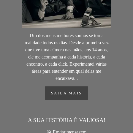
Um dos meus melhores sonhos se torna
realidade todos os dias. Desde a primeira vez
que tive uma câmera nas mãos, aos 14 anos,
ele me acompanha a cada história, a cada
encontro, a cada click. Experimentei várias
áreas para entender em qual delas me
encaixava...
SAIBA MAIS
A SUA HISTÓRIA É VALIOSA!
Enviar mensagem