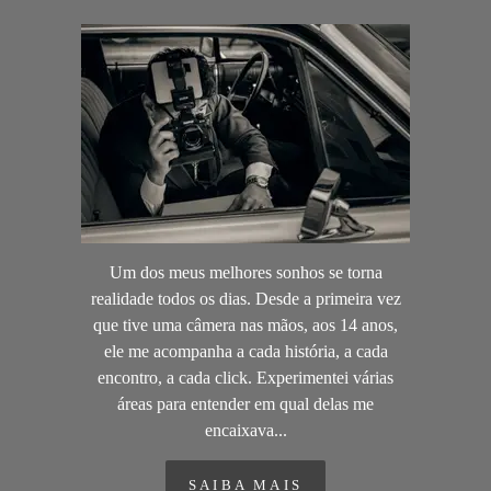
Um dos meus melhores sonhos se torna
realidade todos os dias. Desde a primeira vez
que tive uma câmera nas mãos, aos 14 anos,
ele me acompanha a cada história, a cada
encontro, a cada click. Experimentei várias
áreas para entender em qual delas me
encaixava...
SAIBA MAIS