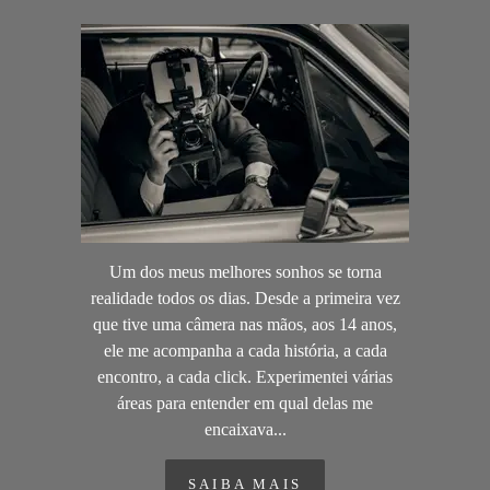
Um dos meus melhores sonhos se torna
realidade todos os dias. Desde a primeira vez
que tive uma câmera nas mãos, aos 14 anos,
ele me acompanha a cada história, a cada
encontro, a cada click. Experimentei várias
áreas para entender em qual delas me
encaixava...
SAIBA MAIS