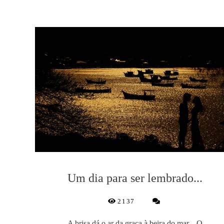
Um dia para ser lembrado...
2137
A brisa dá o ar da graça à beira do mar... O