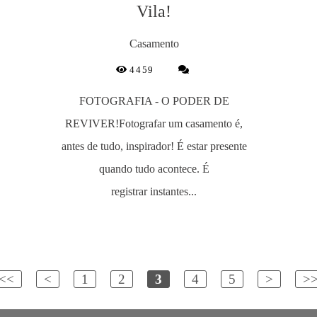
Vila!
Casamento
4459
FOTOGRAFIA - O PODER DE
REVIVER!Fotografar um casamento é,
antes de tudo, inspirador! É estar presente
quando tudo acontece. É
registrar instantes...
<<
<
1
2
3
4
5
>
>