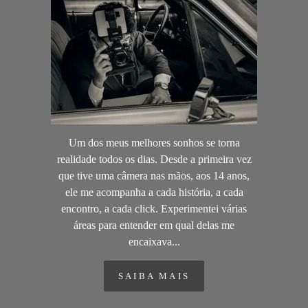
Um dos meus melhores sonhos se torna
realidade todos os dias. Desde a primeira vez
que tive uma câmera nas mãos, aos 14 anos,
ele me acompanha a cada história, a cada
encontro, a cada click. Experimentei várias
áreas para entender em qual delas me
encaixava...
SAIBA MAIS