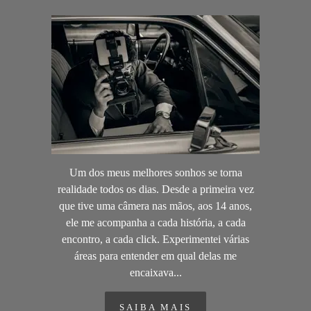
Um dos meus melhores sonhos se torna
realidade todos os dias. Desde a primeira vez
que tive uma câmera nas mãos, aos 14 anos,
ele me acompanha a cada história, a cada
encontro, a cada click. Experimentei várias
áreas para entender em qual delas me
encaixava...
SAIBA MAIS