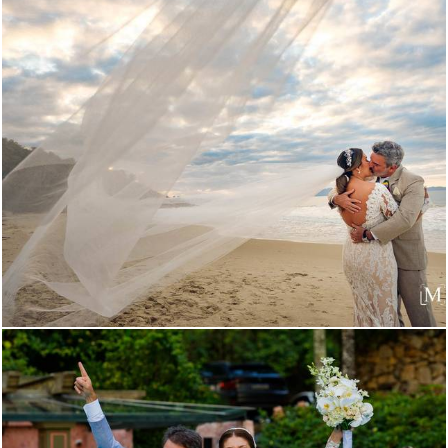
2499
170