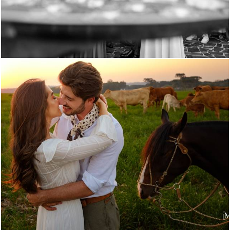
1103
49
363
0