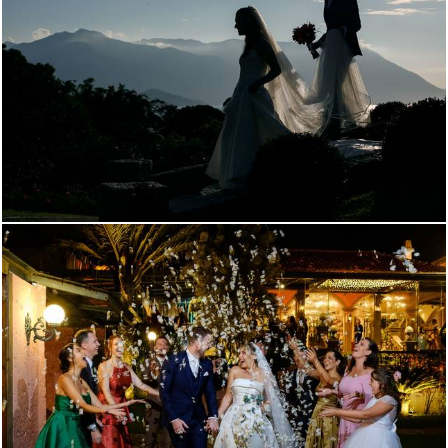
1032
57
967
14