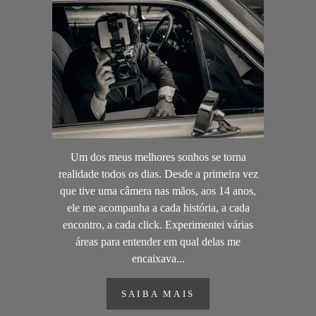
Um dos meus melhores sonhos se torna
realidade todos os dias. Desde a primeira vez
que tive uma câmera nas mãos, aos 14 anos,
ele me acompanha a cada história, a cada
encontro, a cada click. Experimentei várias
áreas para entender em qual delas me
encaixava...
SAIBA MAIS