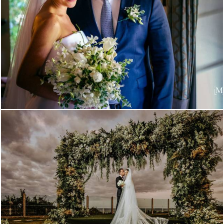
1644
21
1366
0